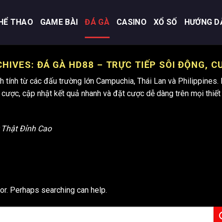
HỂ THAO
GAME BÀI
ĐÁ GÀ
CASINO
XỔ SỐ
HƯỚNG D
CHIVES:
ĐÁ GÀ HD88 – TRỰC TIẾP SÔI ĐỘNG, C
 tính từ các đấu trường lớn Campuchia, Thái Lan và Philippines.
o cược, cập nhật kết quả nhanh và đặt cược dễ dàng trên mọi thiế
 Thật Đỉnh Cao
for. Perhaps searching can help.