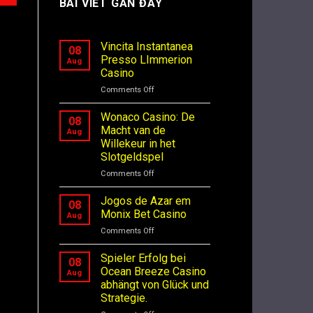
BÀI VIẾT GẦN ĐÂY
Vincita Instantanea
08
Presso LImmerion
Aug
Casino
Comments Off
on
Vincita
Instantanea
Wonaco Casino: De
08
Presso
Macht van de
Aug
LImmerion
Willekeur in het
Casino
Slotgeldspel
Comments Off
on
Wonaco
Casino:
Jogos de Azar em
08
De
Monix Bet Casino
Aug
Macht
Comments Off
on
van
Jogos
de
de
Spieler Erfolg bei
Willekeur
08
Azar
in
Ocean Breeze Casino
Aug
em
het
abhängt von Glück und
Monix
Slotgeldspel
Strategie.
Bet