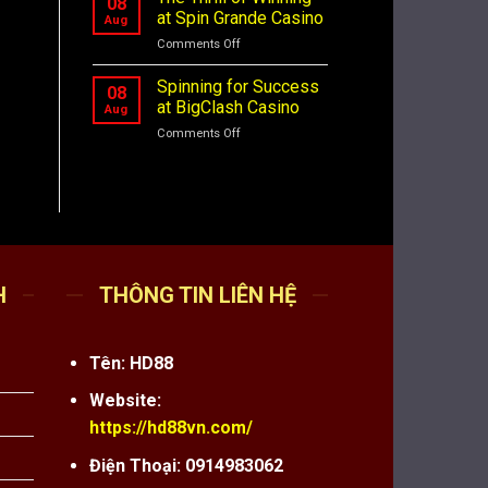
08
Sorteio
de
at Spin Grande Casino
Aug
em
jeu
Comments Off
on
7Signs
en
The
Casino
ligne.
Thrill
Spinning for Success
08
of
at BigClash Casino
Aug
Winning
Comments Off
on
at
Spinning
Spin
for
Grande
Success
Casino
at
BigClash
Casino
H
THÔNG TIN LIÊN HỆ
Tên: HD88
Website:
https://hd88vn.com/
Điện Thoại: 0914983062