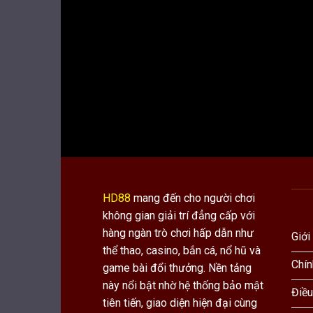
HD88
mang đến cho người chơi
không gian giải trí đẳng cấp với
hàng ngàn trò chơi hấp dẫn như
Giới
thể thao, casino, bắn cá, nổ hũ và
Chín
game bài đổi thưởng. Nền tảng
này nổi bật nhờ hệ thống bảo mật
Điều
tiên tiến, giao diện hiện đại cùng