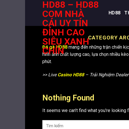
HD88 – HD88
Skip
to
COM NHÀ
HD88
T
content
CÁI UY TÍN
ĐỈNH CAO
CATEGORY AR
SIÊU XANH
Đá gà HD88
mang đến những trận chiến kịch
CHÍN
hình ảnh chất lượng cao, lựa chọn nhiều kè
phút.
>> Live
Casino HD88
– Trải Nghiệm Dealer
Nothing Found
It seems we can’t find what you’re looking 